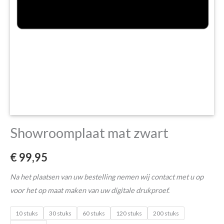
Showroomplaat mat zwart
€
99,95
Na het plaatsen van uw bestelling nemen wij contact met u op
voor het op maat maken van uw digitale drukproef.
10 stuks
30 stuks
60 stuks
120 stuks
200 stuks