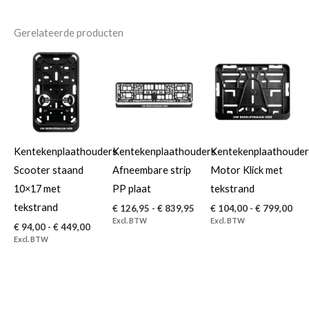
Gerelateerde producten
Prijsklasse:
Prijsklasse:
Prij
€ 94,00
€ 126,95
€ 1
tot
tot
tot
€ 449,00
€ 839,95
€ 7
Kentekenplaathouders
Kentekenplaathouders
Kentekenplaathoude
Scooter staand
Afneembare strip
Motor Klick met
10×17 met
PP plaat
tekstrand
tekstrand
€
126,95
-
€
839,95
€
104,00
-
€
799,00
Excl. BTW
Excl. BTW
€
94,00
-
€
449,00
Excl. BTW