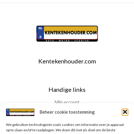
Kentekenhouder.com
Handige links
Mijn account
Contact
Beheer cookie toestemming
Privacybeleid
We gebruiken technologieën zoals cookies om informatie over je apparaat
Terugbetaal- en retourneringsbeleid
op te slaan en/of te raadplegen. We doen dit met als doel om de beste