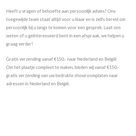
Heeft u vragen of behoefte aan persoonlijk advies? Ons
toegewijde team staat altijd voor u klaar en is zelfs bereid om
persoonlijk bij u langs te komen voor een gesprek. Laat ons
weten of u geïnteresseerd bent in een afspraak, we helpen u
graag verder!
Gratis verzending vanaf €150,- naar Nederland en België
Om het plaatje compleet te maken, bieden wij vanaf €150,-
gratis verzending van uw bedrukte showroomplaten naar
adressen in Nederland en België.
Met SELHAN bent u
verzekerd van hoogwaardige kentekenplaathouders met een
persoonlijk tintje. Zorg ervoor dat uw bedrijf opvalt en maak
van elke rit een kans om uw merk te promoten. Bestel uw
gepersonaliseerde
kentekenplaat
houders vandaag nog en
maak een blijvende indruk op de weg!