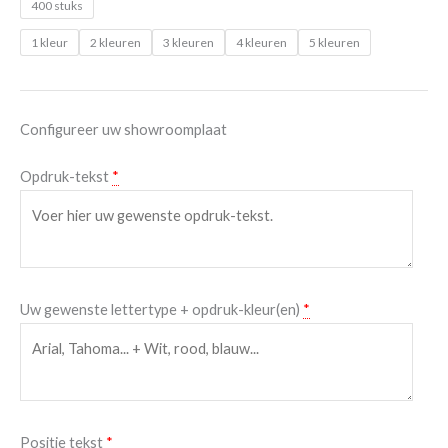
400 stuks
1 kleur
2 kleuren
3 kleuren
4 kleuren
5 kleuren
Configureer uw showroomplaat
Opdruk-tekst
*
Uw gewenste lettertype + opdruk-kleur(en)
*
Positie tekst
*