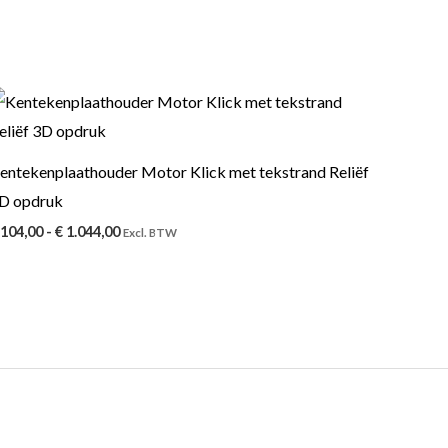
Prijsklasse:
€ 104,00
tot
€ 1.044,00
entekenplaathouder Motor Klick met tekstrand Reliëf
D opdruk
104,00
-
€
1.044,00
Excl. BTW