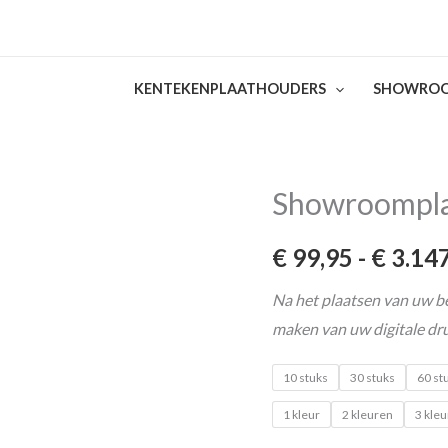
KENTEKENPLAATHOUDERS
SHOWROO
Showroompla
Showroomplaat
glanzend
€
99,95
-
€
3.147
zwart
aantal
Na het plaatsen van uw be
maken van uw digitale dr
10 stuks
30 stuks
60 st
1 kleur
2 kleuren
3 kle