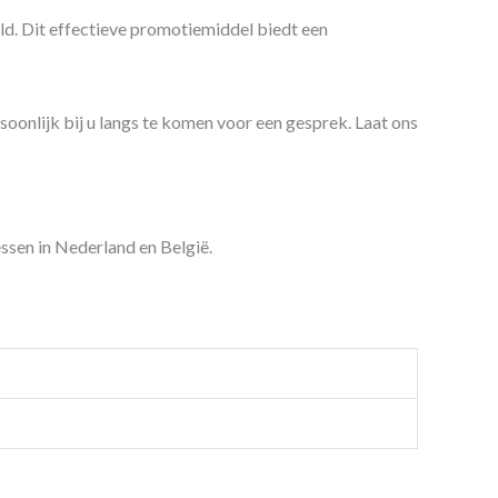
d. Dit effectieve promotiemiddel biedt een
soonlijk bij u langs te komen voor een gesprek. Laat ons
ssen in Nederland en België.
Met SELHAN bent u
 van elke rit een kans om uw merk te promoten. Bestel