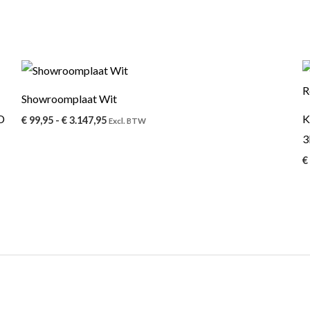
Prijsklasse:
€ 99,95
tot
Showroomplaat Wit
€ 3.147,95
D
K
€
99,95
-
€
3.147,95
Excl. BTW
3
€