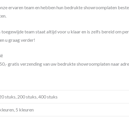
onze ervaren team en hebben hun bedrukte showroomplaten bestel
en.
toegewijde team staat altijd voor u klaar en is zelfs bereid om per
en u graag verder!
ië
50,- gratis verzending van uw bedrukte showroomplaten naar adre
en persoonlijk tintje. Zorg ervoor dat uw bedrijf opvalt en maak
og en maak een blijvende indruk op de weg!
120 stuks, 200 stuks, 400 stuks
 kleuren, 5 kleuren