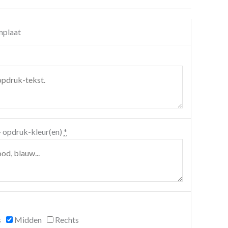
mplaat
 opdruk-kleur(en)
*
s
Midden
Rechts