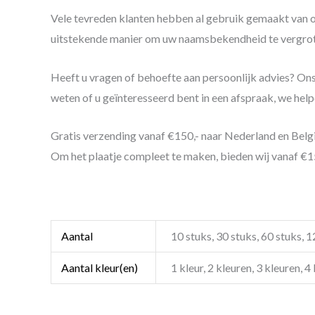
Vele tevreden klanten hebben al gebruik gemaakt van 
uitstekende manier om uw naamsbekendheid te vergrot
Heeft u vragen of behoefte aan persoonlijk advies? Ons 
weten of u geïnteresseerd bent in een afspraak, we help
Gratis verzending vanaf €150,- naar Nederland en Belg
Om het plaatje compleet te maken, bieden wij vanaf €1
verzekerd van hoogwaardige kentekenplaathouders met e
uw gepersonaliseerde
kentekenplaat
houders vandaag n
Aantal
10 stuks, 30 stuks, 60 stuks, 
Aantal kleur(en)
1 kleur, 2 kleuren, 3 kleuren, 4