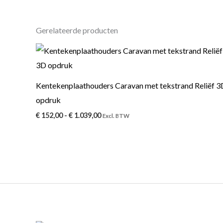
Gerelateerde producten
Prijsklasse:
€ 152,00
tot
€ 1.039,00
Kentekenplaathouders Caravan met tekstrand Reliëf 3
opdruk
€
152,00
-
€
1.039,00
Excl. BTW