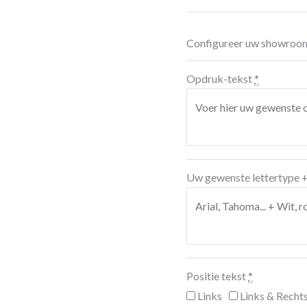
Configureer uw showroo
Opdruk-tekst
*
Uw gewenste lettertype +
Positie tekst
*
Links
Links & Recht