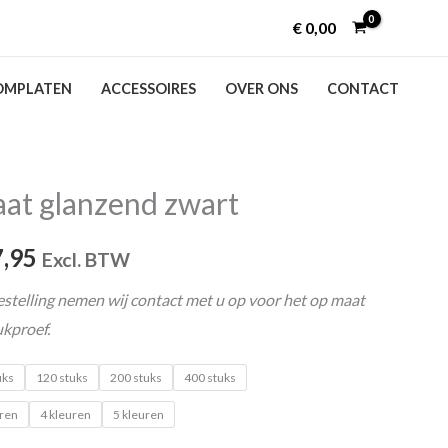
€
0,00
MPLATEN
ACCESSOIRES
OVER ONS
CONTACT
at glanzend zwart
Prijsklasse:
€ 99,95
,95
Excl. BTW
tot
stelling nemen wij contact met u op voor het op maat
ukproef.
€ 3.147,95
uks
120 stuks
200 stuks
400 stuks
uren
4 kleuren
5 kleuren